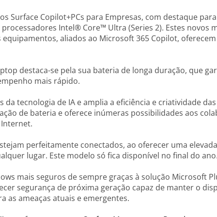
ivos Surface Copilot+PCs para Empresas, com destaque par
rocessadores Intel® Core™ Ultra (Series 2). Estes novos mod
s equipamentos, aliados ao Microsoft 365 Copilot, oferece
Laptop destaca-se pela sua bateria de longa duração, que ga
esempenho mais rápido.
s da tecnologia de IA e amplia a eficiência e criatividade d
ção de bateria e oferece inúmeras possibilidades aos col
Internet.
stejam perfeitamente conectados, ao oferecer uma elevada
alquer lugar. Este modelo só fica disponível no final do ano
ows mais seguros de sempre graças à solução Microsoft Pl
recer segurança de próxima geração capaz de manter o dispo
tra as ameaças atuais e emergentes.