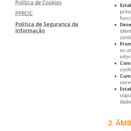
Política de Cookies
Esta
prin
PPRCIC
func
Política de Segurança da
Dese
Informação
iden
cont
Prom
os u
info
Comp
conf
Cump
norm
Esta
cópi
dados
2. ÂM