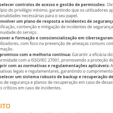
belecer controlos de acesso e gestão de permissões:
Def
cípio do privilégio mínimo, garantindo que os utilizadores
ionalidades necessárias para o seu papel.
nvolver um plano de resposta a incidentes de seguranç
tificação, contenção e mitigação de incidentes de seguran
inuidade do serviço.
over a formação e consciencialização em ciberseguran
tilizadores, com foco na prevenção de ameaças comuns co
rmação.
romisso com a melhoria contínua:
Garantir a eficácia d
ormidade com a ISSO/IEC 27001, promovendo a proteção de d
rir com as normativas e regulamentações aplicáveis:
A
ativas legais e regulamentares, garantindo o cumprimento 
belecer um sistema robusto de backup e recuperação de
as de segurança e planos de recuperação em caso de desast
 críticos em caso de incidentes.
BITO