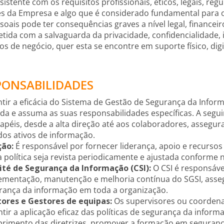
istente com os requisitos profissionais, éticos, legais, re
es da Empresa e algo que é considerado fundamental para 
oais pode ter consequências graves a nível legal, financeir
ida com a salvaguarda da privacidade, confidencialidade, 
os de negócio, quer esta se encontre em suporte físico, digit
SPONSABILIDADES
tir a eficácia do Sistema de Gestão de Segurança da Informa
a e assuma as suas responsabilidades específicas. A segu
papéis, desde a alta direção até aos colaboradores, asseg
dos ativos de informação.
ção:
É responsável por fornecer liderança, apoio e recursos
 política seja revista periodicamente e ajustada conforme 
té de Segurança da Informação (CSI):
O CSI é responsáve
ementação, manutenção e melhoria contínua do SGSI, asse
rança da informação em toda a organização.
tores e Gestores de equipas:
Os supervisores ou coordena
ntir a aplicação eficaz das políticas de segurança da infor
rimento das diretrizes, promover a formação em segurança