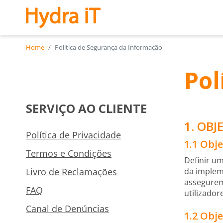
Saltar para o conteúdo principal
Home
Política de Segurança da Informação
Pol
SERVIÇO AO CLIENTE
1. OBJ
Política de Privacidade
1.1 Obje
Termos e Condições
Definir um
Livro de Reclamações
da impleme
assegurem
FAQ
utilizador
Canal de Denúncias
1.2 Obje