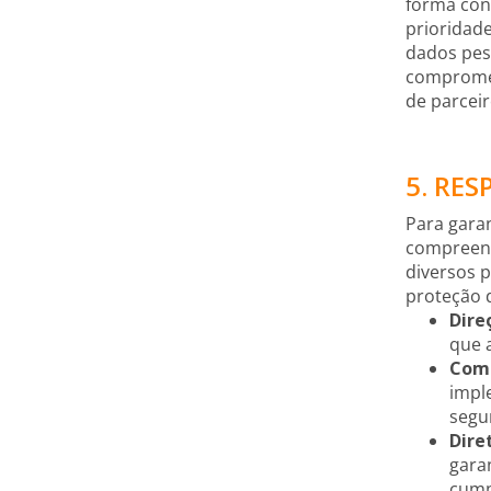
forma cons
prioridad
dados pess
compromet
de parceir
5. RE
Para garan
compreend
diversos 
proteção 
Dire
que a
Comi
impl
segu
Dire
gara
cump