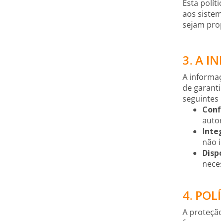
Esta polít
aos sistem
sejam pro
3. A 
A informaç
de garant
seguintes 
Conf
auto
Inte
não i
Disp
nece
4. PO
A proteçã