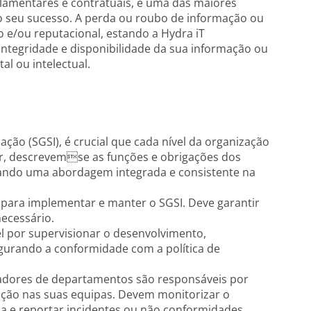
gulamentares e contratuais, é uma das maiores
o seu sucesso. A perda ou roubo de informação ou
o e/ou reputacional, estando a Hydra iT
integridade e disponibilidade da sua informação ou
al ou intelectual.
ção (SGSI), é crucial que cada nível da organização
ir, descrevemse as funções e obrigações dos
urando uma abordagem integrada e consistente na
 para implementar e manter o SGSI. Deve garantir
necessário.
l por supervisionar o desenvolvimento,
gurando a conformidade com a política de
dores de departamentos são responsáveis por
mação nas suas equipas. Devem monitorizar o
 e reportar incidentes ou não conformidades.