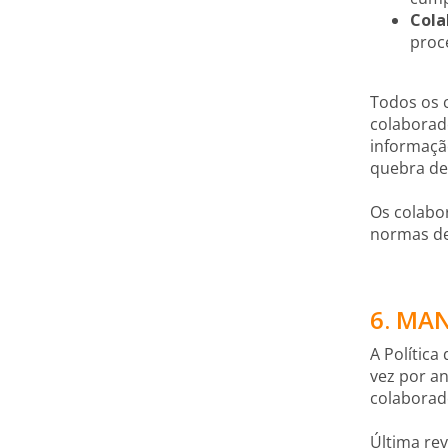
Cola
proc
Todos os 
colaborado
informaçã
quebra de
Os colabo
normas de
6. MA
A Polític
vez por an
colaborad
Última rev