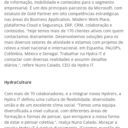
de informação, mobilidade e conteúdos para o segmento
empresarial. É um dos principais parceiros da Microsoft, com
estatuto de Gold Partner em oito competências estratégicas
nas áreas do Business Application, Modern Work Place,
plataforma Cloud e Segurança, ERP, CRM, colaboração e
conteúdos. “Hoje temos mais de 170 clientes ativos com quem
contactamos diariamente. Desenvolvemos soluções para os
mais diversos setores de atividade e estamos com projetos de
relevo a nível nacional e internacional, em Espanha, PALOP’s,
Colômbia, México e Senegal. Trabalhar na Hydra iT é
contactar com diversas realidades e assumir desafios
diários.”, refere Nuno Calado, CEO da Hydra iT.
HydraCulture
Com mais de 70 colaboradores, e a integrar novos Hydrers, a
Hydra iT definiu uma cultura de flexibilidade, diversidade,
união e de um excelente clima social. “Temos uma equipa
diversificada a nível cultural, com diferentes áreas de
formação e formas de pensar, que enriquece a nossa forma
de estar e pensar coletiva.”, realça Nuno Calado. Abraçar a
equipa Hydra iT é evoluir diariamente. “Fazemos questão de